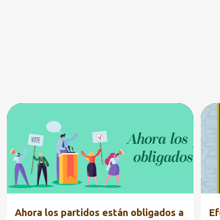
t
r
a
d
a
s
EDUCACIÓN CÍVICA
FORMACIÓN CIUDADANA
+
ED
GOBIERNO
FO
RE
Ahora los partidos están obligados a
Ef