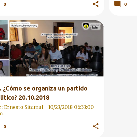
0
0
PLOMADO 2018
EDUCACIÓN CÍVICA
+
RMACIÓN CIUDADANA
. ¿Cómo se organiza un partido
lítico? 20.10.2018
r: Ernesto Sitamul -
10/23/2018 06:33:00
m.
0