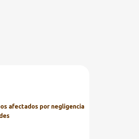
EDUCACIÓN CÍVICA
 CIUDADANA
INGRESOS
+
ios afectados por negligencia
ldes