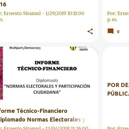
16
r: Ernesto Sitamul -
1/29/2019 10:11:00
Por: Erne
m.
p. m.
0
PLOMADO 2018
EDUCACIÓN CÍVICA
+
DELITO
RMACIÓN CIUDADANA
POR DE
PÚBLIC
forme Técnico-Financiero
iplomado Normas Electorales y
rticipación Ciudadana" 01-2018
r: Ernesto Sitamul -
12/04/2018 11:26:00
Por: Erne