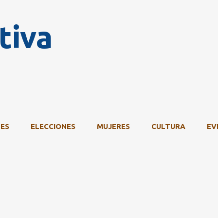
Ir al contenido principal
tiva
ES
ELECCIONES
MUJERES
CULTURA
EV
cación cívica