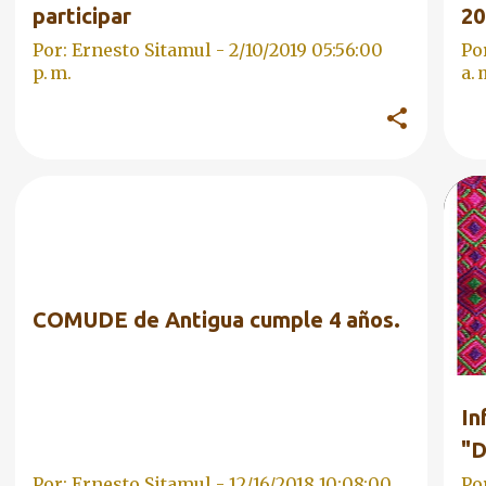
participar
20
Por: Ernesto Sitamul -
2/10/2019 05:56:00
Po
p. m.
a. 
COMUDE
EDUCACIÓN CÍVICA
DI
FORMACIÓN CIUDADANA
GOBIERNO
+
FO
HISTORIA
COMUDE de Antigua cumple 4 años.
In
"D
Pa
Por: Ernesto Sitamul -
12/16/2018 10:08:00
Po