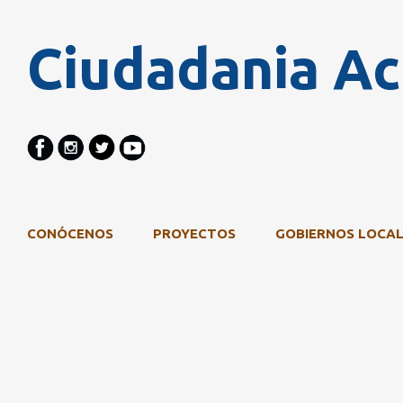
Ciudadania Ac
CONÓCENOS
PROYECTOS
GOBIERNOS LOCAL
Mostrando las entradas etiquetadas como
edu
E
n