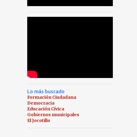
municipales. Quien lea esta obra podrá
descubrir el peso mayoritario de las
mujeres en el padrón electora l (2023),
el número creciente de candidatas a los
cargos de alcalde, síndico y concejal,
aunque esto no se refleje en el número
de cargos ganados. También se
incluye una breve descripción de
iniciativas en el Congreso pa...
Lo más buscado
Formación Ciudadana
Democracia
Educación Cívica
Gobiernos municipales
El Jocotillo