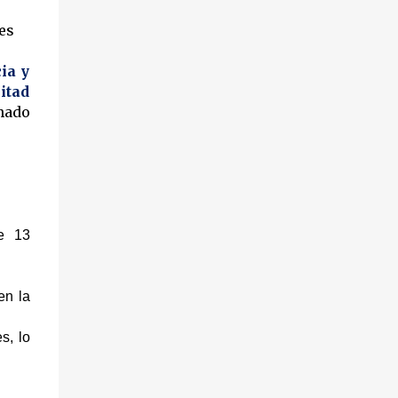
es
ia y
itad
nado
de 13
en la
s, lo