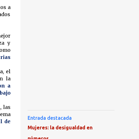
tos a
ados
ejor
za y
como
rias
a, el
n la
on a
bajo
, las
tema
Entrada destacada
l de
Mujeres: la desigualdad en
números