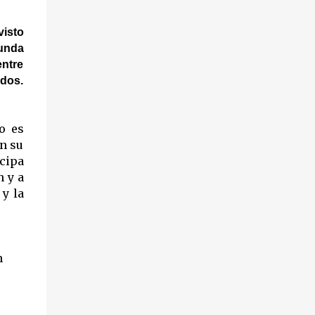
visto
gunda
entre
ados.
o es
en su
cipa
n y a
 y la
n