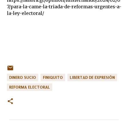
https://lahora.gt/opinion/luisfernando/2024/02/0
7/para-la-came-la-triada-de-reformas-urgentes-a-
la-ley-electoral/
DINERO SUCIO
FINIQUITO
LIBERTAD DE EXPRESIÓN
REFORMA ELECTORAL