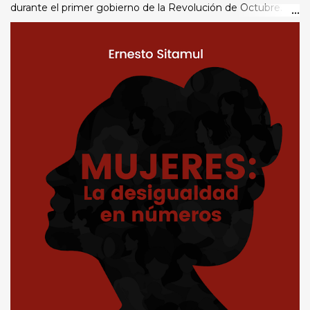
durante el primer gobierno de la Revolución de Octubre.
No obstante, persiste la desigualdad en la participación
política y por consiguiente en el acceso al poder . Los
datos y evidencias que aquí se presentan hacen
incontestable la abismal desigualdad que afecta a las
mujeres, quienes constituyen más de la mitad de la
población guatemalteca. Como muestra no estadística de
país, esa desigualdad se puede apreciar en las 16
municipalidades de Sacatepéquez , con datos oficiales de
ocho elecciones municipales. Quien lea esta obra podrá
descubrir el peso mayoritario de las mujeres en el padrón
electora l (2023), el número creciente de candidatas a los
cargos de alcalde, síndico y concejal, aunque esto no se
refleje en el número de cargos ganados. También se
incluye una breve descripción de iniciativas en el Congreso
pa...