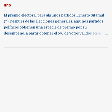
Decreto 36-2024, Ley del Presupuesto General de Ingresos y
uno
Egresos del Estado, 2025 (Art. 33). C lasificación obligatoria
El premio electoral para algunos partidos Ernesto Sitamul
de la basura. A partir del 11 de febrero de 202...
(*) Después de las elecciones generales, algunos partidos
políticos obtienen una especie de premio por su
desempeño, a partir obtener el 5% de votos válidos en la
elección presidencial, o de diputados por lista nacional, o
por ganar una curul en el Congreso de la República. Esto se
llama financiamiento público, según la Ley Electoral y de
Partidos Políticos (Lepp).