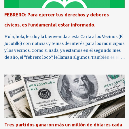
ciudadanos. Por definición, todas las entidades públicas o de
otro carácter, que manejen fondos públicos constituyen
FEBRERO: Para ejercer tus derechos y deberes
“sujetos obligados” a entregar información que los
ciudadanos soliciten, al tenor de l a mencionada ley.
cívicos, es fundamental estar informado.
Hola, hola, les doy la bienvenida a esta Carta a los Vecinos (El
Jocotillo) con noticias y temas de interés para los municipios
y los vecinos. Como si nada, ya estamos en el segundo mes
de año, el “febrero loco”, le llaman algunos. También es el
mes del amor y la amistad, el 14 de febrero. Compras de Baja
Cuantía . Este concepto es muy popular en la jerga de la
ejecución del presupuesto en los ministerios de Estado y
otras instituciones públicas, entre ellas, las municipalidades.
Pues bien, las adquisiciones o compras de baja cuantía son
aquellas que pueden realizar los alcaldes hasta por un
monto de Q25 mil cada una. Para información a la
ciudadanía, ésta debe publicarse en el portal electrónico
oficial de la municipalidad como “información pública de
Tres partidos ganaron más un millón de dólares cada
oficio”, en los primeros cinco días de cada mes. Base legal: